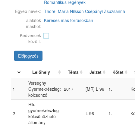
Romantikus regények
Egyéb nevek:
Thore, Maria Nilsson
Csépányi Zsuzsanna
Találatok
Keresés más forrásokban
máshol:
Kedvencek
között:
Előjegyzés
Lelőhely
Téma
Jelzet
Kötet
Verseghy
1
Gyermekrészleg:
2017
[MR] L 96
1.
Kö
kölcsönző
Hild
gyermekrészleg
2
L 96
1.
Kö
kölcsönözhető
állomány