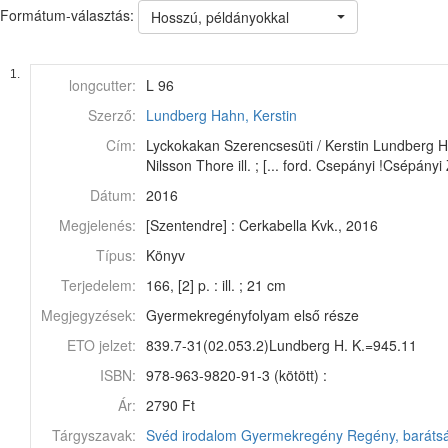
Formátum-választás:
Hosszú, példányokkal
1.
longcutter:
L 96
Szerző:
Lundberg Hahn, Kerstin
Cím:
Lyckokakan Szerencsesüti / Kerstin Lundberg H
Nilsson Thore ill. ; [... ford. Csepányi !Csépány
Dátum:
2016
Megjelenés:
[Szentendre] : Cerkabella Kvk., 2016
Típus:
Könyv
Terjedelem:
166, [2] p. : ill. ; 21 cm
Megjegyzések:
Gyermekregényfolyam első része
ETO jelzet:
839.7-31(02.053.2)Lundberg H. K.=945.11
ISBN:
978-963-9820-91-3 (kötött) :
Ár:
2790 Ft
Tárgyszavak:
Svéd irodalom
Gyermekregény
Regény, baráts