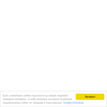
Ezen a webhelyen sütiket használunk az oldalak megfelelő
Rendben
működése érdekében. A sütik tárolására vonatkozó beállítások
megváltoztatása nélkül, ön elfogadja a használatukat.
További információ
.