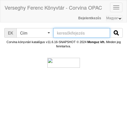
Verseghy Ferenc Könyvtár - Corvina OPAC
Toggl
naviga
Bejelentkezés
EK
Cím
Corvina könyvtári katalógus v11.6.16-SNAPSHOT
© 2024
Monguz kft.
Minden jog
fenntartva.