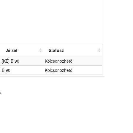
Jelzet
Státusz
[KÉ] B 90
Kölcsönözhető
B 90
Kölcsönözhető
.