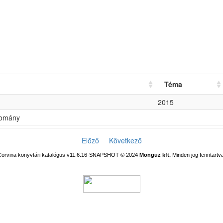
Téma
2015
lomány
Előző
Következő
Corvina könyvtári katalógus v11.6.16-SNAPSHOT
© 2024
Monguz kft.
Minden jog fenntartva