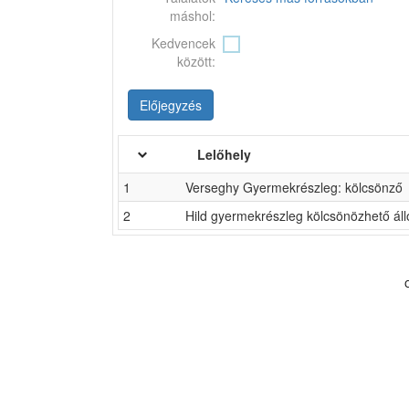
máshol:
Kedvencek
között:
Előjegyzés
Lelőhely
1
Verseghy Gyermekrészleg: kölcsönző
2
Hild gyermekrészleg kölcsönözhető ál