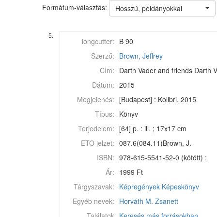
Formátum-választás:
Hosszú, példányokkal
5.
longcutter:
B 90
Szerző:
Brown, Jeffrey
Cím:
Darth Vader and friends Darth Vad
Dátum:
2015
Megjelenés:
[Budapest] : Kolibri, 2015
Típus:
Könyv
Terjedelem:
[64] p. : ill. ; 17x17 cm
ETO jelzet:
087.6(084.11)Brown, J.
ISBN:
978-615-5541-52-0 (kötött) :
Ár:
1999 Ft
Tárgyszavak:
Képregények
Képeskönyv
Egyéb nevek:
Horváth M. Zsanett
Találatok
Keresés más forrásokban