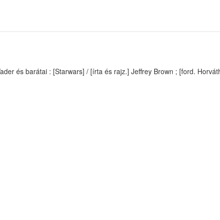
er és barátai : [Starwars] / [írta és rajz.] Jeffrey Brown ; [ford. Horvá