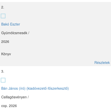
2.
Bakó Eszter
Gyümölcsmesék /
2026
Könyv
Részletek
3.
Bán János (író) (kiadóvezető-főszerkesztő)
Csillagösvényen /
cop. 2026