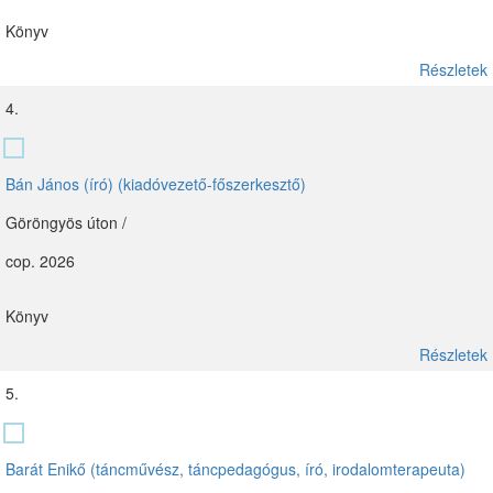
Könyv
Részletek
4.
Bán János (író) (kiadóvezető-főszerkesztő)
Göröngyös úton /
cop. 2026
Könyv
Részletek
5.
Barát Enikő (táncművész, táncpedagógus, író, irodalomterapeuta)