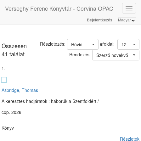
Verseghy Ferenc Könyvtár - Corvina OPAC
Toggl
naviga
Bejelentkezés
#/oldal:
Részletezés:
Rövid
12
Összesen
41 találat.
Rendezés:
Szerző növekvő
1.
Asbridge, Thomas
A keresztes hadjáratok : háborúk a Szentföldért /
cop. 2026
Könyv
Részletek