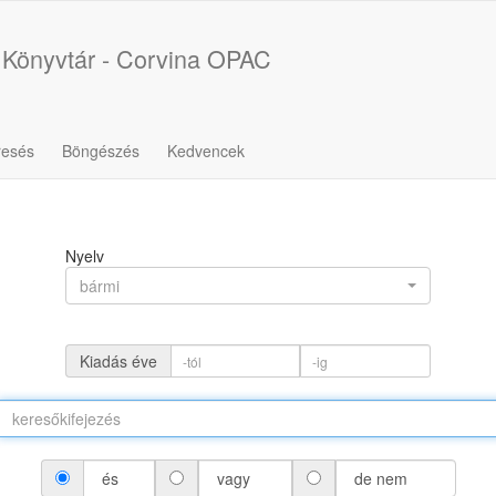
 Könyvtár - Corvina OPAC
resés
Böngészés
Kedvencek
Nyelv
bármi
Kiadás éve
és
vagy
de nem