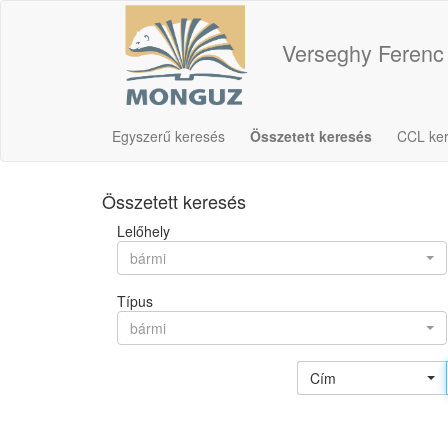
Verseghy Ferenc
Egyszerű keresés
Összetett keresés
CCL ke
Összetett keresés
Lelőhely
bármi
Típus
bármi
Cím