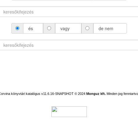
és
vagy
de nem
Corvina könyvtári katalógus v11.6.16-SNAPSHOT
© 2024
Monguz kft.
Minden jog fenntartva