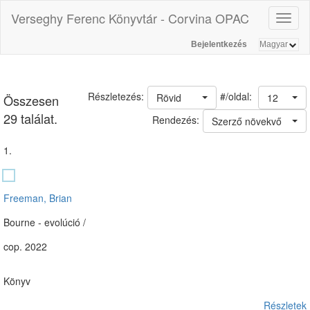
Verseghy Ferenc Könyvtár - Corvina OPAC
Toggl
naviga
Bejelentkezés
#/oldal:
Részletezés:
Rövid
12
Összesen
29 találat.
Rendezés:
Szerző növekvő
1.
Freeman, Brian
Bourne - evolúció /
cop. 2022
Könyv
Részletek