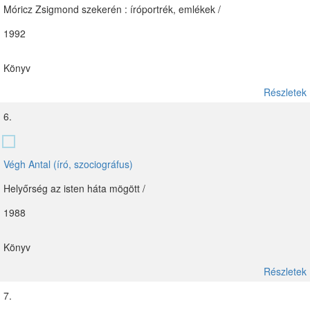
Móricz Zsigmond szekerén : íróportrék, emlékek /
1992
Könyv
Részletek
6.
Végh Antal (író, szociográfus)
Helyőrség az isten háta mögött /
1988
Könyv
Részletek
7.