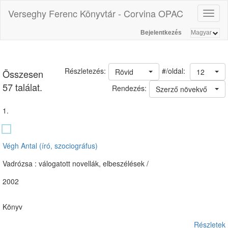
Verseghy Ferenc Könyvtár - Corvina OPAC
Toggl
naviga
Bejelentkezés
#/oldal:
Részletezés:
Rövid
12
Összesen
57 találat.
Rendezés:
Szerző növekvő
1.
Végh Antal (író, szociográfus)
Vadrózsa : válogatott novellák, elbeszélések /
2002
Könyv
Részletek