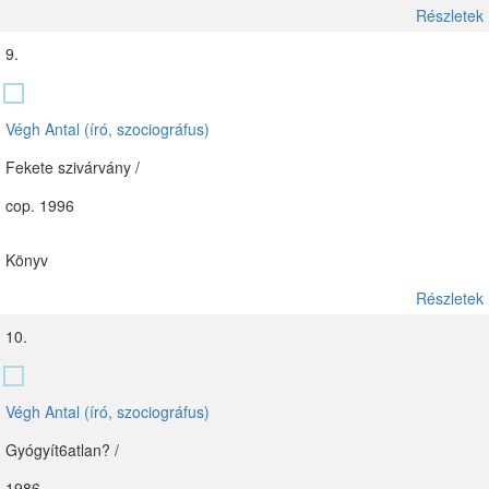
Részletek
9.
Végh Antal (író, szociográfus)
Fekete szivárvány /
cop. 1996
Könyv
Részletek
10.
Végh Antal (író, szociográfus)
Gyógyít6atlan? /
1986