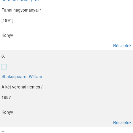
Fanni hagyományai /
[1991]
Könyv
Részletek
6.
Shakespeare, William
A két veronai nemes /
1987
Könyv
Részletek
7.