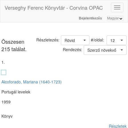
Verseghy Ferenc Könyvtár - Corvina OPAC
Toggl
naviga
Bejelentkezés
#/oldal:
Részletezés:
Rövid
12
Összesen
215 találat.
Rendezés:
Szerző növekvő
1.
Alcoforado, Mariana (1640-1723)
Portugál levelek
1959
Könyv
Részletek