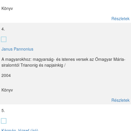
Könyv
Részletek
4.
Janus Pannonius
A magyarokhoz: magyarság- és istenes versek az Ómagyar Mária-
siralomtól Trianonig és napjainkig /
2004
Könyv
Részletek
5.
Kármán József (író)