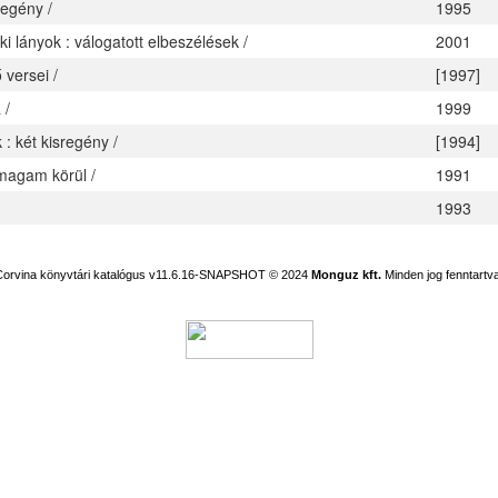
egény /
1995
i lányok : válogatott elbeszélések /
2001
 versei /
[1997]
 /
1999
k : két kisregény /
[1994]
magam körül /
1991
1993
Corvina könyvtári katalógus v11.6.16-SNAPSHOT
© 2024
Monguz kft.
Minden jog fenntartva