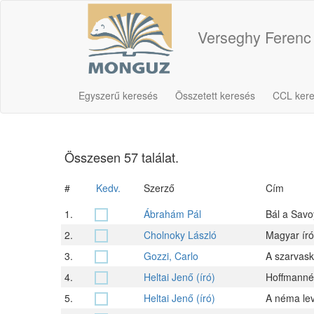
Verseghy Ferenc
Egyszerű keresés
Összetett keresés
CCL ker
Összesen 57 találat.
#
Kedv.
Szerző
Cím
1.
Ábrahám Pál
Bál a Savo
2.
Cholnoky László
Magyar író
3.
Gozzi, Carlo
A szarvaski
4.
Heltai Jenő (író)
Hoffmanné
5.
Heltai Jenő (író)
A néma le