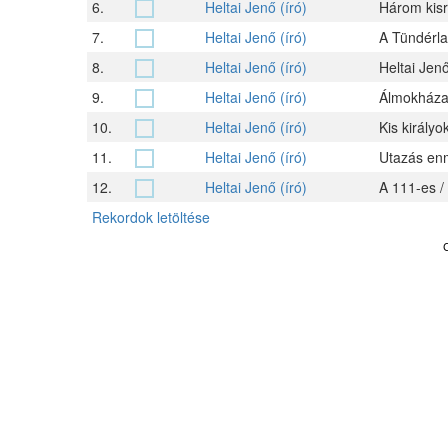
6.
Heltai Jenő (író)
Három kisr
7.
Heltai Jenő (író)
A Tündérlak
8.
Heltai Jenő (író)
Heltai Jenő
9.
Heltai Jenő (író)
Álmokháza
10.
Heltai Jenő (író)
Kis királyo
11.
Heltai Jenő (író)
Utazás en
12.
Heltai Jenő (író)
A 111-es /
Rekordok letöltése