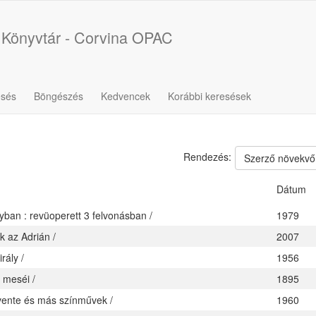
 Könyvtár - Corvina OPAC
esés
Böngészés
Kedvencek
Korábbi keresések
Rendezés:
Szerző növekvő
Dátum
yban : revüoperett 3 felvonásban /
1979
k az Adrián /
2007
rály /
1956
 meséi /
1895
vente és más színművek /
1960