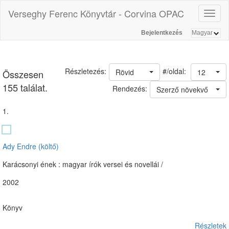
Verseghy Ferenc Könyvtár - Corvina OPAC
Toggl
naviga
Bejelentkezés
#/oldal:
Részletezés:
Rövid
12
Összesen
155 találat.
Rendezés:
Szerző növekvő
1.
Ady Endre (költő)
Karácsonyi ének : magyar írók versei és novellái /
2002
Könyv
Részletek