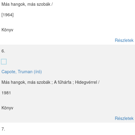
Más hangok, más szobák /
[1964]
Könyv
Részletek
6.
Capote, Truman (író)
Más hangok, más szobák ; A fűhárfa ; Hidegvérrel /
1981
Könyv
Részletek
7.