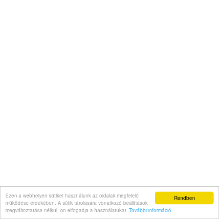
Ezen a webhelyen sütiket használunk az oldalak megfelelő
Rendben
működése érdekében. A sütik tárolására vonatkozó beállítások
megváltoztatása nélkül, ön elfogadja a használatukat.
További információ
.