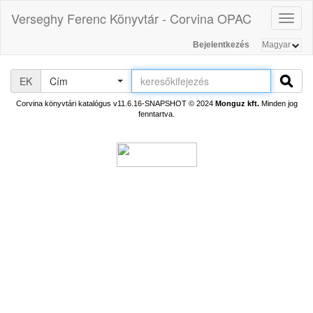
Verseghy Ferenc Könyvtár - Corvina OPAC
Toggl
naviga
Bejelentkezés
EK
Cím
Corvina könyvtári katalógus v11.6.16-SNAPSHOT
© 2024
Monguz kft.
Minden jog
fenntartva.