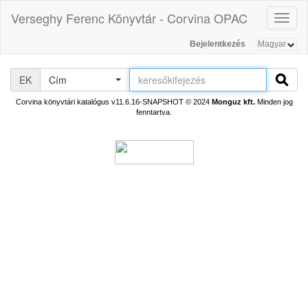
Verseghy Ferenc Könyvtár - Corvina OPAC
Toggl
naviga
Bejelentkezés
EK
Cím
Corvina könyvtári katalógus v11.6.16-SNAPSHOT
© 2024
Monguz kft.
Minden jog
fenntartva.