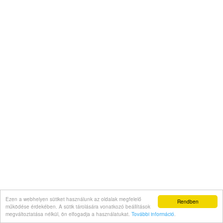
Ezen a webhelyen sütiket használunk az oldalak megfelelő
Rendben
működése érdekében. A sütik tárolására vonatkozó beállítások
megváltoztatása nélkül, ön elfogadja a használatukat.
További információ
.