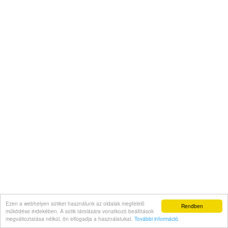
Ezen a webhelyen sütiket használunk az oldalak megfelelő
Rendben
működése érdekében. A sütik tárolására vonatkozó beállítások
megváltoztatása nélkül, ön elfogadja a használatukat.
További információ
.