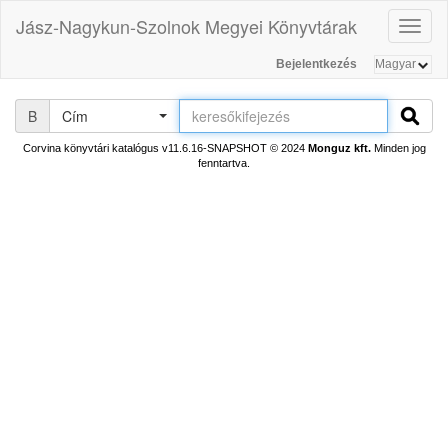
Jász-Nagykun-Szolnok Megyei Könyvtárak
Toggl
naviga
Bejelentkezés
B
Cím
Corvina könyvtári katalógus v11.6.16-SNAPSHOT
© 2024
Monguz kft.
Minden jog
fenntartva.