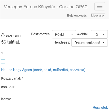
Verseghy Ferenc Könyvtár - Corvina OPAC
Toggl
naviga
Bejelentkezés
#/oldal:
Részletezés:
Rövid
12
Összesen
56 találat.
Rendezés:
Dátum csökkenő
1.
Nemes Nagy Ágnes (tanár, költő, műfordító, esszéista)
Kósza varjak /
cop. 2019
Könyv
Részletek