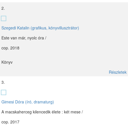
2.
Szegedi Katalin (grafikus, könyvillusztrátor)
Este van már, nyolc óra /
cop. 2018
Könyv
Részletek
3.
Gimesi Dóra (író, dramaturg)
A macskaherceg kilencedik élete : két mese /
cop. 2017