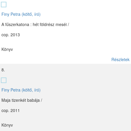
Finy Petra (költő, író)
A fűszerkatona : hét földrész meséi /
cop. 2013
Könyv
Részletek
8.
Finy Petra (költő, író)
Maja tizenkét babája /
cop. 2011
Könyv