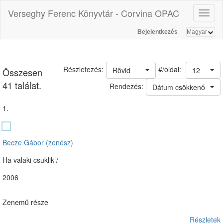
Verseghy Ferenc Könyvtár - Corvina OPAC
Toggl
naviga
Bejelentkezés
#/oldal:
Részletezés:
Rövid
12
Összesen
41 találat.
Rendezés:
Dátum csökkenő
1.
Becze Gábor (zenész)
Ha valaki csuklik /
2006
Zenemű része
Részletek