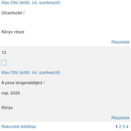
Kiss Ottó (költő, író, szerkesztő)
Utcarészlet /
Könyv része
Részletek
12.
Kiss Ottó (költő, író, szerkesztő)
A piros tengeralattjáró /
cop. 2020
Könyv
Részletek
Rekordok letöltése
1
2
3
4