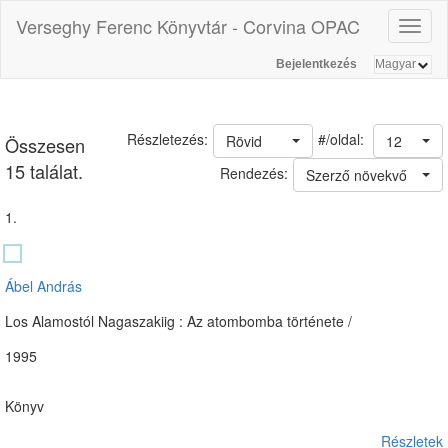
Verseghy Ferenc Könyvtár - Corvina OPAC
Toggl
naviga
Bejelentkezés
#/oldal:
Részletezés:
Rövid
12
Összesen
15 találat.
Rendezés:
Szerző növekvő
1.
Ábel András
Los Alamostól Nagaszakiig : Az atombomba története /
1995
Könyv
Részletek