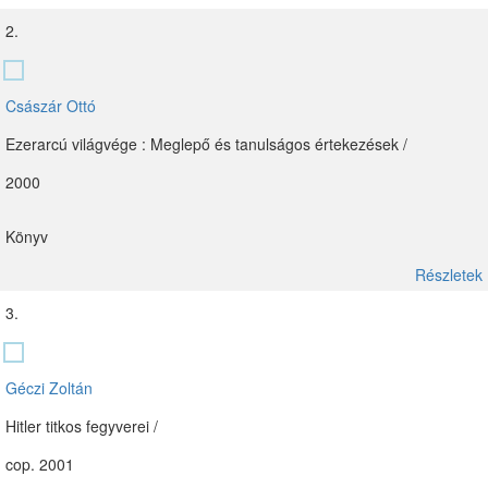
2.
Császár Ottó
Ezerarcú világvége : Meglepő és tanulságos értekezések /
2000
Könyv
Részletek
3.
Géczi Zoltán
Hitler titkos fegyverei /
cop. 2001