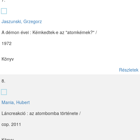
Jaszunski, Grzegorz
A démon évei : Kémkedtek-e az "atomkémek?" /
1972
Könyv
Részletek
8.
Mania, Hubert
Láncreakció : az atombomba története /
cop. 2011
Könyv