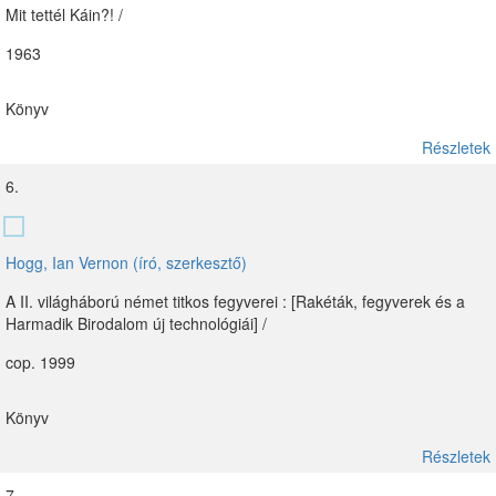
Mit tettél Káin?! /
1963
Könyv
Részletek
6.
Hogg, Ian Vernon (író, szerkesztő)
A II. világháború német titkos fegyverei : [Rakéták, fegyverek és a
Harmadik Birodalom új technológiái] /
cop. 1999
Könyv
Részletek
7.