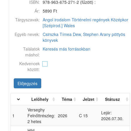
ISBN:
978-963-675-271-2 (fűzött) :
Ár:
5890 Ft
Tárgyszavak:
Angol irodalom
Történelmi regények
Középkor
[Szépirod.]
Wales
Egyéb nevek:
Csirszka Tímea
Dew, Stephen
Arany pöttyös
könyvek
Találatok
Keresés más forrásokban
máshol:
Kedvencek
között:
Előjegyzés
Lelőhely
Téma
Jelzet
Státusz
Verseghy
Lejár:
1
Felnőttrészleg:
2026
C 15
2026.07.30.
2 hetes
Hild