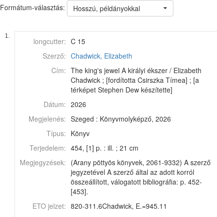
Formátum-választás:
Hosszú, példányokkal
1.
longcutter:
C 15
Szerző:
Chadwick, Elizabeth
Cím:
The king's jewel A királyi ékszer / Elizabeth
Chadwick ; [fordította Csirszka Tímea] ; [a
térképet Stephen Dew készítette]
Dátum:
2026
Megjelenés:
Szeged : Könyvmolyképző, 2026
Típus:
Könyv
Terjedelem:
454, [1] p. : ill. ; 21 cm
Megjegyzések:
(Arany pöttyös könyvek, 2061-9332) A szerző
jegyzetével A szerző által az adott korról
összeállított, válogatott bibliográfia: p. 452-
[453].
ETO jelzet:
820-311.6Chadwick, E.=945.11