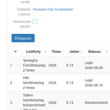
nevek:
Találatok
Keresés más forrásokban
máshol:
Kedvencek
között:
Előjegyzés
Lelőhely
Téma
Jelzet
Státusz
Verseghy
Lejár:
1
Felnőttrészleg:
2026
S 13
2026.08.28.
2 hetes
Hild
Lejár:
2
felnőttrészleg
2026
S 13
2026.08.10.
2 hetes
Tallinn
felnőttrészleg
3
2026
S 13
Kölcsönözhető
kölcsönözhető
állomány