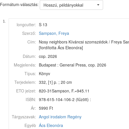
Formátum-választás:
Hosszú, példányokkal
1.
longcutter:
S 13
Szerző:
Sampson, Freya
Cím:
Nosy neighbors Kíváncsi szomszédok / Freya Sa
[fordította Ács Eleonóra]
Dátum:
cop. 2026
Megjelenés:
Budapest : General Press, cop. 2026
Típus:
Könyv
Terjedelem:
332, [1] p. ; 20 cm
ETO jelzet:
820-31Sampson, F.=945.11
ISBN:
978-615-104-106-2 (fűzött) :
Ár:
5990 Ft
Tárgyszavak:
Angol irodalom
Regény
Egyéb
Ács Eleonóra