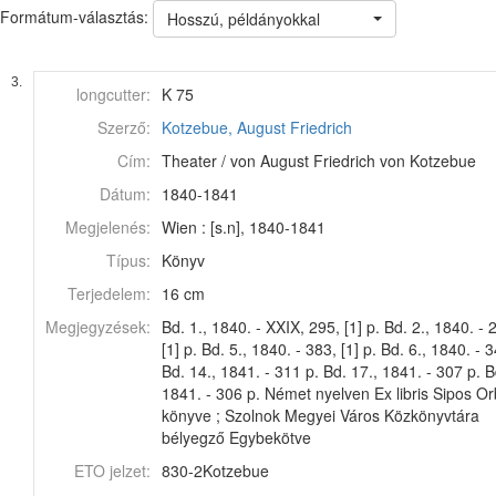
Formátum-választás:
Hosszú, példányokkal
3.
longcutter:
K 75
Szerző:
Kotzebue, August Friedrich
Cím:
Theater / von August Friedrich von Kotzebue
Dátum:
1840-1841
Megjelenés:
Wien : [s.n], 1840-1841
Típus:
Könyv
Terjedelem:
16 cm
Megjegyzések:
Bd. 1., 1840. - XXIX, 295, [1] p. Bd. 2., 1840. - 
[1] p. Bd. 5., 1840. - 383, [1] p. Bd. 6., 1840. - 
Bd. 14., 1841. - 311 p. Bd. 17., 1841. - 307 p. B
1841. - 306 p. Német nyelven Ex libris Sipos O
könyve ; Szolnok Megyei Város Közkönyvtára
bélyegző Egybekötve
ETO jelzet:
830-2Kotzebue