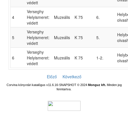
védett
Verseghy
Helyb
4
Helyismeret:
Muzeális
K 75
6.
olvas
védett
Verseghy
Helyb
5
Helyismeret:
Muzeális
K 75
5.
olvas
védett
Verseghy
Helyb
6
Helyismeret:
Muzeális
K 75
1-2.
olvas
védett
Előző
Következő
Corvina könyvtári katalógus v11.6.16-SNAPSHOT
© 2024
Monguz kft.
Minden jog
fenntartva.