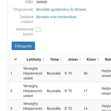
ISBN:
(kötött)
Tárgyszavak:
Muzeális gyűjtemény
Ex librisek
Találatok
Keresés más forrásokban
máshol:
Kedvencek
között:
Előjegyzés
Lelőhely
Téma
Jelzet
Kötet
Stá
Verseghy
Helyb
1
Helyismeret:
Muzeális
K 75
38.
olvas
védett
Verseghy
Helyb
2
Helyismeret:
Muzeális
K 75
17.
olvas
védett
Verseghy
Helyb
3
Helyismeret:
Muzeális
K 75
14.
olvas