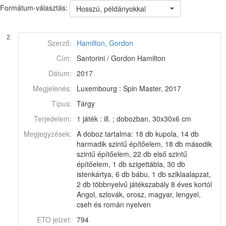
Formátum-választás:
Hosszú, példányokkal
2.
Szerző:
Hamilton, Gordon
Cím:
Santorini / Gordon Hamilton
Dátum:
2017
Megjelenés:
Luxembourg : Spin Master, 2017
Típus:
Tárgy
Terjedelem:
1 játék : ill. ; dobozban, 30x30x6 cm
Megjegyzések:
A doboz tartalma: 18 db kupola, 14 db
harmadik szintű építőelem, 18 db második
szintű építőelem, 22 db első szintű
építőelem, 1 db szigettábla, 30 db
istenkártya, 6 db bábu, 1 db sziklaalapzat,
2 db többnyelvű játékszabály 8 éves kortól
Angol, szlovák, orosz, magyar, lengyel,
cseh és román nyelven
ETO jelzet:
794