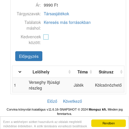
Ár:
9990 Ft
Tárgyszavak:
Társasjátékok
Találatok
Keresés más forrásokban
máshol:
Kedvencek
között:
Előjegyzés
Lelőhely
Téma
Státusz
Verseghy Ifjúsági
1
Játék
Kölcsönözhető
részleg
Előző
Következő
Corvina könyvtári katalógus v11.6.16-SNAPSHOT
© 2024
Monguz kft.
Minden jog
fenntartva.
Ezen a webhelyen sütiket használunk az oldalak megfelelő
Rendben
működése érdekében. A sütik tárolására vonatkozó beállítások