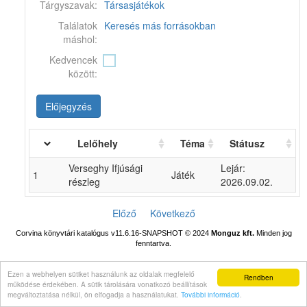
Tárgyszavak:
Társasjátékok
Találatok
Keresés más forrásokban
máshol:
Kedvencek
között:
Előjegyzés
Lelőhely
Téma
Státusz
Verseghy Ifjúsági
Lejár:
1
Játék
részleg
2026.09.02.
Előző
Következő
Corvina könyvtári katalógus v11.6.16-SNAPSHOT
© 2024
Monguz kft.
Minden jog
fenntartva.
Ezen a webhelyen sütiket használunk az oldalak megfelelő
Rendben
működése érdekében. A sütik tárolására vonatkozó beállítások
megváltoztatása nélkül, ön elfogadja a használatukat.
További információ
.