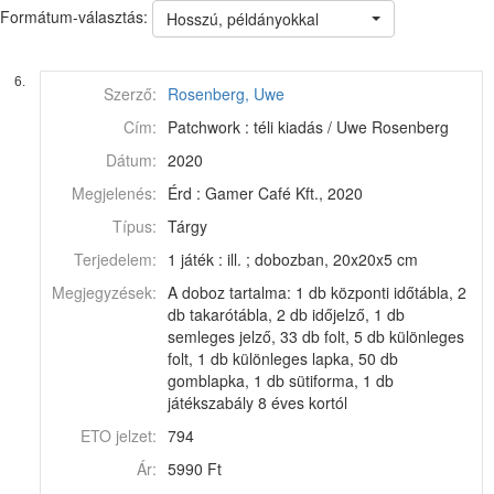
Formátum-választás:
Hosszú, példányokkal
6.
Szerző:
Rosenberg, Uwe
Cím:
Patchwork : téli kiadás / Uwe Rosenberg
Dátum:
2020
Megjelenés:
Érd : Gamer Café Kft., 2020
Típus:
Tárgy
Terjedelem:
1 játék : ill. ; dobozban, 20x20x5 cm
Megjegyzések:
A doboz tartalma: 1 db központi időtábla, 2
db takarótábla, 2 db időjelző, 1 db
semleges jelző, 33 db folt, 5 db különleges
folt, 1 db különleges lapka, 50 db
gomblapka, 1 db sütiforma, 1 db
játékszabály 8 éves kortól
ETO jelzet:
794
Ár:
5990 Ft