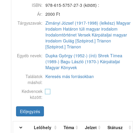
ISBN:
978-615-5757-27-3 (kötött) :
Ár:
2000 Ft
Tárgyszavak:
Zimányi József (1917-1998) (lelkész)
Magyar
irodalom
Határon túli magyar irodalom
Irodalomtörténet
Versek
Kárpátaljai magyar
irodalom
Gulág [Szépirod.]
Trianon
[Szépirod.]
Trianon
Egyéb nevek:
Dupka György (1952-) (író)
Shrek Tímea
(1989-)
Bagu László (1970-)
Kárpátaljai
Magyar Könyvek
Találatok
Keresés más forrásokban
máshol:
Kedvencek
között:
Előjegyzés
Lelőhely
Téma
Jelzet
Státusz