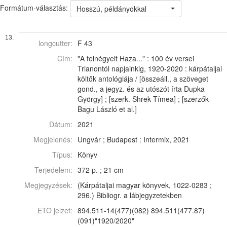
Formátum-választás:
Hosszú, példányokkal
13.
longcutter:
F 43
Cím:
"A felnégyelt Haza..." : 100 év versei
Trianontól napjainkig, 1920-2020 : kárpátaljai
költők antológiája / [összeáll., a szöveget
gond., a jegyz. és az utószót írta Dupka
György] ; [szerk. Shrek Tímea] ; [szerzők
Bagu László et al.]
Dátum:
2021
Megjelenés:
Ungvár ; Budapest : Intermix, 2021
Típus:
Könyv
Terjedelem:
372 p. ; 21 cm
Megjegyzések:
(Kárpátaljai magyar könyvek, 1022-0283 ;
296.) Bibliogr. a lábjegyzetekben
ETO jelzet:
894.511-14(477)(082) 894.511(477.87)
(091)"1920/2020"