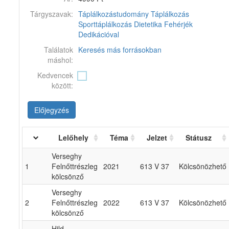
Tárgyszavak:
Táplálkozástudomány
Táplálkozás
Sporttáplálkozás
Dietetika
Fehérjék
Dedikációval
Találatok
Keresés más forrásokban
máshol:
Kedvencek
között:
Előjegyzés
Lelőhely
Téma
Jelzet
Státusz
Verseghy
1
Felnőttrészleg
2021
613 V 37
Kölcsönözhető
kölcsönző
Verseghy
2
Felnőttrészleg
2022
613 V 37
Kölcsönözhető
kölcsönző
Hild