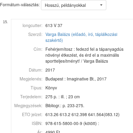
Formátum-választás:
Hosszú, példányokkal
15.
longcutter:
613 V 37
Szerző:
Varga Balázs (előadó, író, táplálkozási
szakértő)
Cím:
Fehérjemítosz : fedezd fel a tápanyagdús
növényi étkezést, és érd el a maximális
sportteljesítményt! / Varga Balázs
Dátum:
2017
Megjelenés:
Budapest : Imaginative Bt., 2017
Típus:
Könyv
Terjedelem:
275 p. : ill. ; 23 cm
Megjegyzések:
Bibliogr.: p. 233-275.
ETO jelzet:
613.26 613.2 612.398 641.564(083.12)
ISBN:
978-615-5800-00-9 (kötött) :
Ár:
4990 Ft