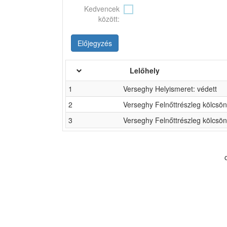
Kedvencek
között:
Előjegyzés
Lelőhely
1
Verseghy Helyismeret: védett
2
Verseghy Felnőttrészleg kölcsö
3
Verseghy Felnőttrészleg kölcsö