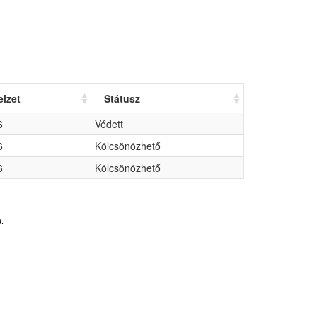
elzet
Státusz
6
Védett
6
Kölcsönözhető
6
Kölcsönözhető
.