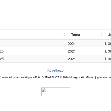
Téma
J
2021
L 3
nző
2021
L 3
nző
2021
L 3
Következő
Corvina könyvtári katalógus v11.6.16-SNAPSHOT
© 2024
Monguz kft.
Minden jog fenntartva