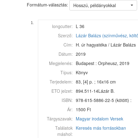
Formátum-választás:
Hosszú, példányokkal
1.
longcutter:
L 36
Szerző:
Lázár Balázs (színművész, költ
Cím:
H. úr hagyatéka / Lázár Balázs
Dátum:
2019
Megjelenés:
Budapest : Orpheusz, 2019
Típus:
Könyv
Terjedelem:
83, [4] p. ; 16x16 cm
ETO jelzet:
894.511-14Lázár B.
ISBN:
978-615-5886-22-5 (kötött) :
Ár:
1500 Ft
Tárgyszavak:
Magyar irodalom
Versek
Találatok
Keresés más forrásokban
máshol: