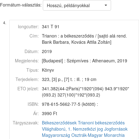
Formátum-választás:
Hosszú, példányokkal
4.
longcutter:
341 T 91
Cím:
Trianon : a békeszerződés / [sajtó alá rend.
Bank Barbara, Kovács Attila Zoltán]
Dátum:
2019
Megjelenés:
[Budapest] : Szépmíves : Athenaeum, 2019
Típus:
Könyv
Terjedelem:
323, [3] p., [7] t. : ill. ; 19 cm
ETO jelzet:
341.382(44-2Paris)"1920"(094) 943.9"1920"
(093.2) 327(100)"192"(093.2)
ISBN:
978-615-5662-77-5 (kötött) :
Ár:
3990 Ft
Tárgyszavak:
Békeszerződések
Trianoni békeszerződés
Világháború, 1.
Nemzetközi jog
Jogforrások
Magyarország
Osztrák-Magyar Monarchia