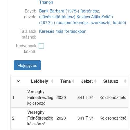
Trianon
Egyéb
Bank Barbara (1975-) (történész,
nevek:
művészettörténész)
Kovács Attila Zoltán
(1972-) (irodalomtörténész, szerkesztő, fordító)
Találatok
Keresés más forrásokban
máshol:
Kedvencek
között:
Előjegyzés
Lelőhely
Téma
Jelzet
Státusz
Verseghy
1
Felnőttrészleg
2020
341 T 91
Kölcsönözhető
kölcsönző
Verseghy
2
Felnőttrészleg
2020
341 T 91
Kölcsönözhető
kölcsönző