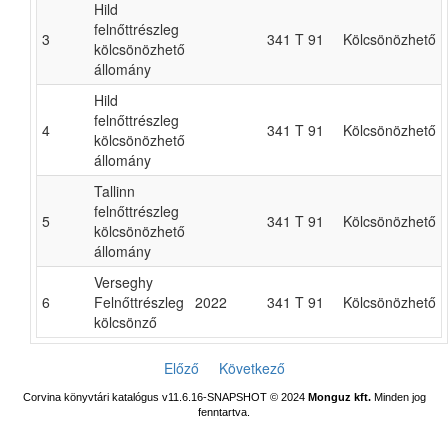
Hild
felnőttrészleg
3
341 T 91
Kölcsönözhető
kölcsönözhető
állomány
Hild
felnőttrészleg
4
341 T 91
Kölcsönözhető
kölcsönözhető
állomány
Tallinn
felnőttrészleg
5
341 T 91
Kölcsönözhető
kölcsönözhető
állomány
Verseghy
6
Felnőttrészleg
2022
341 T 91
Kölcsönözhető
kölcsönző
Előző
Következő
Corvina könyvtári katalógus v11.6.16-SNAPSHOT
© 2024
Monguz kft.
Minden jog
fenntartva.