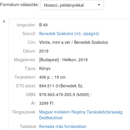
Formátum-választás:
Hosszú, példányokkal
4.
longcutter:
B 49
Szerző:
Benedek Szabolcs (író, újságíró)
Cím:
Vörös, mint a vér / Benedek Szabolcs
Dátum:
2019
Megjelenés:
[Budapest] : Helikon, 2019
Típus:
Könyv
Terjedelem:
406 p. ; 19 cm
ETO jelzet:
894.511-31Benedek Sz.
ISBN:
978-963-479-265-9 (kötött) :
Ár:
3299 Ft
Tárgyszavak:
Magyar irodalom
Regény
Tanácsköztársaság
Dedikációval
Találatok
Keresés más forrásokban