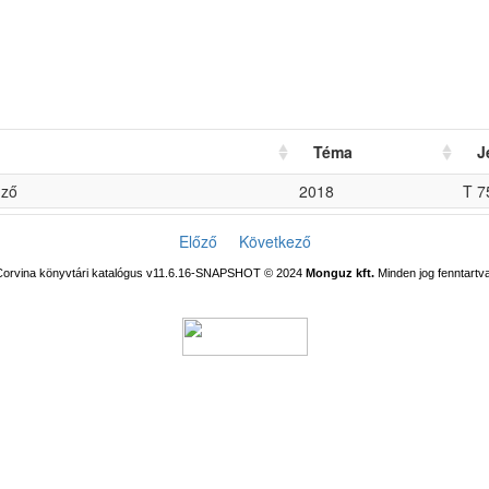
Téma
J
nző
2018
T 7
Előző
Következő
Corvina könyvtári katalógus v11.6.16-SNAPSHOT
© 2024
Monguz kft.
Minden jog fenntartva