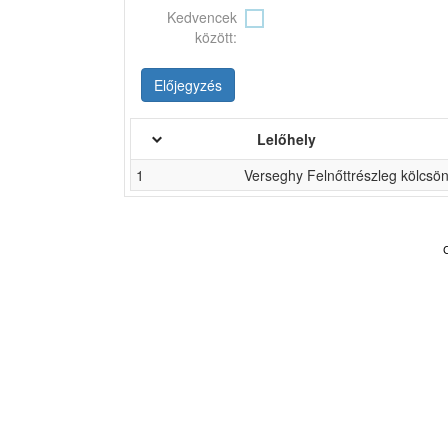
Kedvencek
között:
Előjegyzés
Lelőhely
1
Verseghy Felnőttrészleg kölcsö