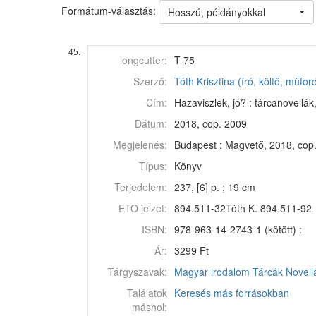
Formátum-választás:
Hosszú, példányokkal
45.
longcutter:
T 75
Szerző:
Tóth Krisztina (író, költő, műford
Cím:
Hazaviszlek, jó? : tárcanovellák,
Dátum:
2018, cop. 2009
Megjelenés:
Budapest : Magvető, 2018, cop
Típus:
Könyv
Terjedelem:
237, [6] p. ; 19 cm
ETO jelzet:
894.511-32Tóth K. 894.511-92
ISBN:
978-963-14-2743-1 (kötött) :
Ár:
3299 Ft
Tárgyszavak:
Magyar irodalom
Tárcák
Novell
Találatok
Keresés más forrásokban
máshol: