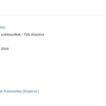
ító)
 publicisztikák / Tóth Krisztina
. 2009
ák
Publicisztika [Szépirod.]