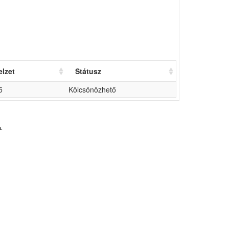
elzet
Státusz
5
Kölcsönözhető
.