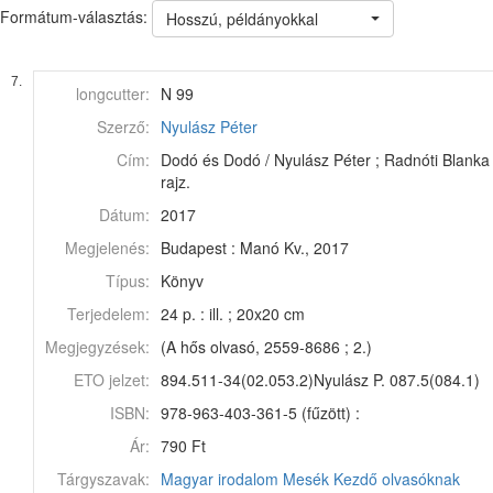
Formátum-választás:
Hosszú, példányokkal
7.
longcutter:
N 99
Szerző:
Nyulász Péter
Cím:
Dodó és Dodó / Nyulász Péter ; Radnóti Blanka
rajz.
Dátum:
2017
Megjelenés:
Budapest : Manó Kv., 2017
Típus:
Könyv
Terjedelem:
24 p. : ill. ; 20x20 cm
Megjegyzések:
(A hős olvasó, 2559-8686 ; 2.)
ETO jelzet:
894.511-34(02.053.2)Nyulász P. 087.5(084.1)
ISBN:
978-963-403-361-5 (fűzött) :
Ár:
790 Ft
Tárgyszavak:
Magyar irodalom
Mesék
Kezdő olvasóknak