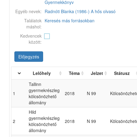
Gyermekkönyv
Egyéb nevek:
Radnóti Blanka (1986-)
A hős olvasó
Találatok
Keresés más forrásokban
máshol:
Kedvencek
között:
Előjegyzés
Lelőhely
Téma
Jelzet
Státusz
Tallinn
gyermekrészleg
1
2018
N 99
Kölcsönözhet
kölcsönözhető
állomány
Hild
gyermekrészleg
2
2018
N 99
Kölcsönözhet
kölcsönözhető
állomány