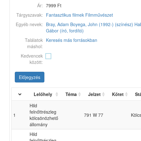
Ár:
7999 Ft
Tárgyszavak:
Fantasztikus filmek
Filmművészet
Egyéb nevek:
Bray, Adam
Boyega, John (1992-) (színész)
Ha
Gábor (író, fordító)
Találatok
Keresés más forrásokban
máshol:
Kedvencek
között:
Előjegyzés
Lelőhely
Téma
Jelzet
Kötet
St
Hild
felnőttrészleg
1
791 W 77
Kölc
kölcsönözhető
állomány
Hild
felnőttrészleg