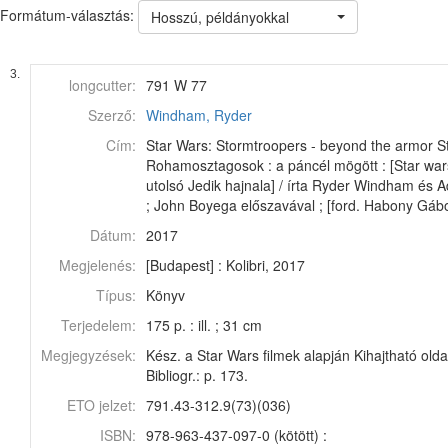
Formátum-választás:
Hosszú, példányokkal
3.
longcutter:
791 W 77
Szerző:
Windham, Ryder
Cím:
Star Wars: Stormtroopers - beyond the armor S
Rohamosztagosok : a páncél mögött : [Star war
utolsó Jedik hajnala] / írta Ryder Windham és 
; John Boyega előszavával ; [ford. Habony Gábo
Dátum:
2017
Megjelenés:
[Budapest] : Kolibri, 2017
Típus:
Könyv
Terjedelem:
175 p. : ill. ; 31 cm
Megjegyzések:
Kész. a Star Wars filmek alapján Kihajtható olda
Bibliogr.: p. 173.
ETO jelzet:
791.43-312.9(73)(036)
ISBN:
978-963-437-097-0 (kötött) :