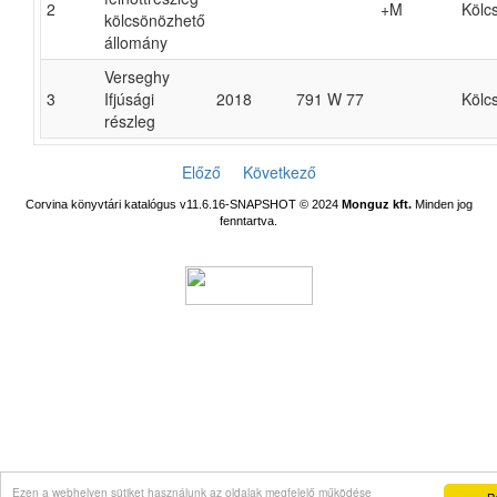
2
+M
Kölc
kölcsönözhető
állomány
Verseghy
3
Ifjúsági
2018
791 W 77
Kölc
részleg
Előző
Következő
Corvina könyvtári katalógus v11.6.16-SNAPSHOT
© 2024
Monguz kft.
Minden jog
fenntartva.
Ezen a webhelyen sütiket használunk az oldalak megfelelő működése