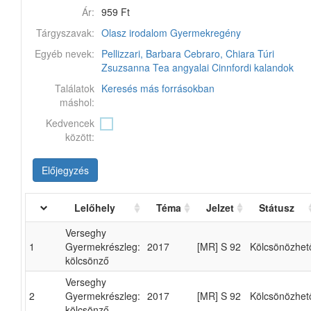
Ár:
959 Ft
Tárgyszavak:
Olasz irodalom
Gyermekregény
Egyéb nevek:
Pellizzari, Barbara
Cebraro, Chiara
Túri
Zsuzsanna
Tea angyalai
Cinnfordi kalandok
Találatok
Keresés más forrásokban
máshol:
Kedvencek
között:
Előjegyzés
Lelőhely
Téma
Jelzet
Státusz
Verseghy
1
Gyermekrészleg:
2017
[MR] S 92
Kölcsönözhet
kölcsönző
Verseghy
2
Gyermekrészleg:
2017
[MR] S 92
Kölcsönözhet
kölcsönző