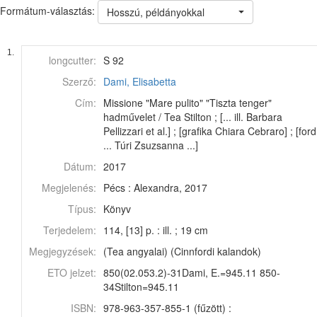
Formátum-választás:
Hosszú, példányokkal
1.
longcutter:
S 92
Szerző:
Dami, Elisabetta
Cím:
Missione "Mare pulito" "Tiszta tenger"
hadművelet / Tea Stilton ; [... ill. Barbara
Pellizzari et al.] ; [grafika Chiara Cebraro] ; [ford
... Túri Zsuzsanna ...]
Dátum:
2017
Megjelenés:
Pécs : Alexandra, 2017
Típus:
Könyv
Terjedelem:
114, [13] p. : ill. ; 19 cm
Megjegyzések:
(Tea angyalai) (Cinnfordi kalandok)
ETO jelzet:
850(02.053.2)-31Dami, E.=945.11 850-
34Stilton=945.11
ISBN:
978-963-357-855-1 (fűzött) :