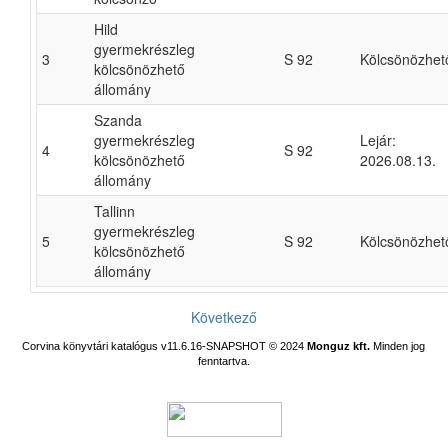
Hild
gyermekrészleg
3
S 92
Kölcsönözhet
kölcsönözhető
állomány
Szanda
gyermekrészleg
Lejár:
4
S 92
kölcsönözhető
2026.08.13.
állomány
Tallinn
gyermekrészleg
5
S 92
Kölcsönözhet
kölcsönözhető
állomány
Következő
Corvina könyvtári katalógus v11.6.16-SNAPSHOT
© 2024
Monguz kft.
Minden jog
fenntartva.