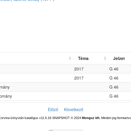
Téma
Jelzet
2017
G 46
2017
G 46
omány
G 46
llomány
G 46
Előző
Következő
Corvina könyvtári katalógus v11.6.16-SNAPSHOT
© 2024
Monguz kft.
Minden jog fenntartva