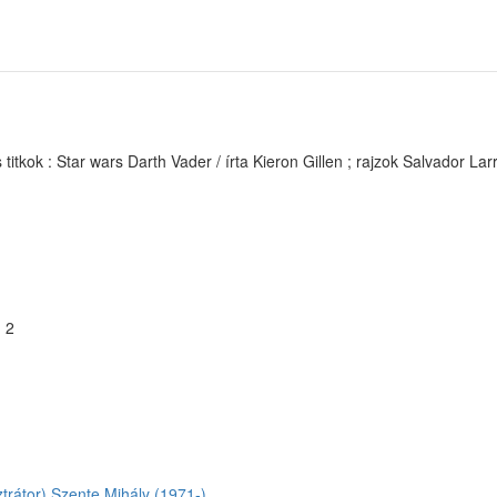
tkok : Star wars Darth Vader / írta Kieron Gillen ; rajzok Salvador Lar
 2
trátor)
Szente Mihály (1971-)