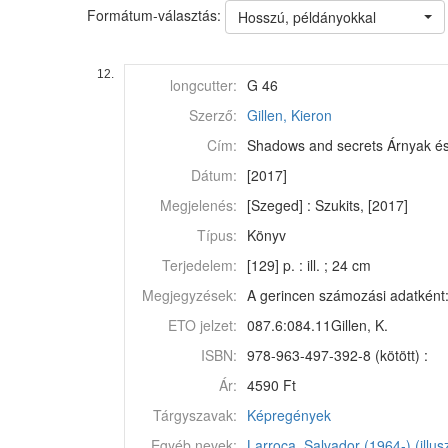
Formátum-választás:
Hosszú, példányokkal
12.
longcutter:
G 46
Szerző:
Gillen, Kieron
Cím:
Shadows and secrets Árnyak és ti
Dátum:
[2017]
Megjelenés:
[Szeged] : Szukits, [2017]
Típus:
Könyv
Terjedelem:
[129] p. : ill. ; 24 cm
Megjegyzések:
A gerincen számozási adatként:
ETO jelzet:
087.6:084.11Gillen, K.
ISBN:
978-963-497-392-8 (kötött) :
Ár:
4590 Ft
Tárgyszavak:
Képregények
Egyéb nevek:
Larroca, Salvador (1964-) (illusz