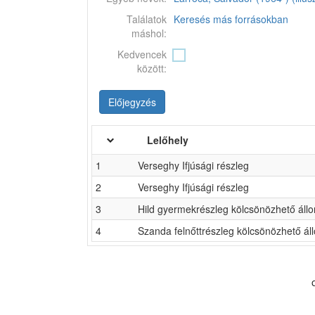
Találatok
Keresés más forrásokban
máshol:
Kedvencek
között:
Előjegyzés
Lelőhely
1
Verseghy Ifjúsági részleg
2
Verseghy Ifjúsági részleg
3
Hild gyermekrészleg kölcsönözhető áll
4
Szanda felnőttrészleg kölcsönözhető á