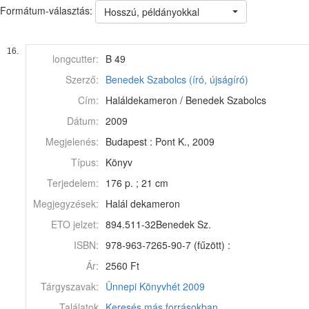
Formátum-választás:
Hosszú, példányokkal
16.
longcutter:
B 49
Szerző:
Benedek Szabolcs (író, újságíró)
Cím:
Haláldekameron / Benedek Szabolcs
Dátum:
2009
Megjelenés:
Budapest : Pont K., 2009
Típus:
Könyv
Terjedelem:
176 p. ; 21 cm
Megjegyzések:
Halál dekameron
ETO jelzet:
894.511-32Benedek Sz.
ISBN:
978-963-7265-90-7 (fűzött) :
Ár:
2560 Ft
Tárgyszavak:
Ünnepi Könyvhét 2009
Találatok
Keresés más forrásokban