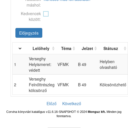
máshol:
Kedvencek
között:
Előjegyzés
Lelőhely
Téma
Jelzet
Státusz
Verseghy
Helyben
1
Helyismeret:
VFMK
B 49
olvasható
védett
Verseghy
2
Felnőttrészleg
VFMK
B 49
Kölcsönözhető
kölcsönző
Előző
Következő
Corvina könyvtári katalógus v11.6.16-SNAPSHOT
© 2024
Monguz kft.
Minden jog
fenntartva.