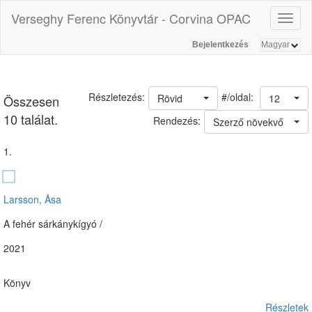
Verseghy Ferenc Könyvtár - Corvina OPAC
Toggl
naviga
Bejelentkezés
#/oldal:
Részletezés:
Rövid
12
Összesen
10 találat.
Rendezés:
Szerző növekvő
1.
Larsson, Åsa
A fehér sárkánykígyó /
2021
Könyv
Részletek