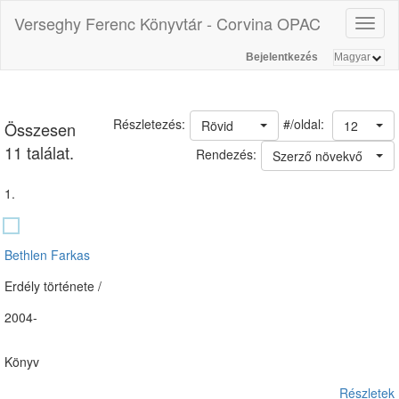
Verseghy Ferenc Könyvtár - Corvina OPAC
Toggl
naviga
Bejelentkezés
#/oldal:
Részletezés:
Rövid
12
Összesen
11 találat.
Rendezés:
Szerző növekvő
1.
Bethlen Farkas
Erdély története /
2004-
Könyv
Részletek