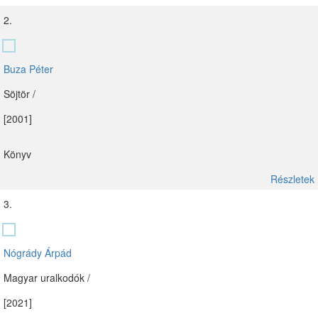
2.
Buza Péter
Söjtör /
[2001]
Könyv
Részletek
3.
Nógrády Árpád
Magyar uralkodók /
[2021]