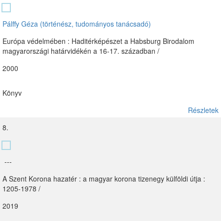
Pálffy Géza (történész, tudományos tanácsadó)
Európa védelmében : Haditérképészet a Habsburg Birodalom
magyarországi határvidékén a 16-17. században /
2000
Könyv
Részletek
8.
---
A Szent Korona hazatér : a magyar korona tizenegy külföldi útja :
1205-1978 /
2019