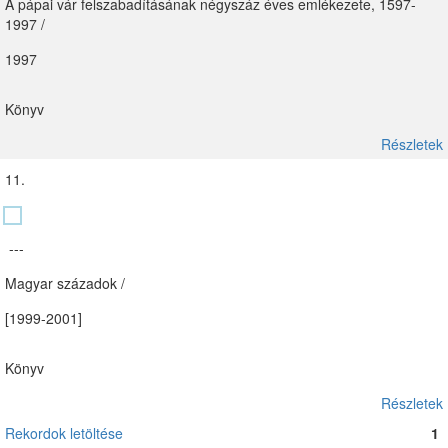
A pápai vár felszabadításának négyszáz éves emlékezete, 1597-
1997 /
1997
Könyv
Részletek
11.
---
Magyar századok /
[1999-2001]
Könyv
Részletek
Rekordok letöltése
1