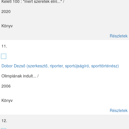
Keleti 100 : "mert szeretek élni..." /
2020
Könyv
Részletek
11.
Dobor Dezső (szerkesztő, riporter, sportújságíró, sporttörténész)
Olimpiának indult... /
2006
Könyv
Részletek
12.