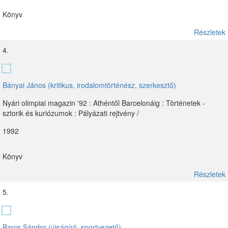
Könyv
Részletek
4.
Bányai János (kritikus, irodalomtörténész, szerkesztő)
Nyári olimpiai magazin '92 : Athéntől Barcelonáig : Történetek -
sztorik és kuriózumok : Pályázati rejtvény /
1992
Könyv
Részletek
5.
Barcs Sándor (újságíró, sportvezető)