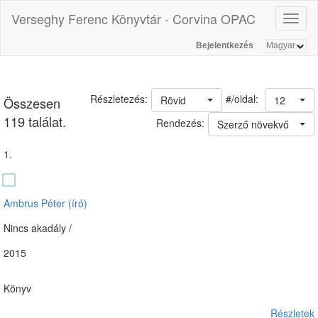
Verseghy Ferenc Könyvtár - Corvina OPAC
Toggl
naviga
Bejelentkezés
#/oldal:
Részletezés:
Rövid
12
Összesen
119 találat.
Rendezés:
Szerző növekvő
1.
Ambrus Péter (író)
Nincs akadály /
2015
Könyv
Részletek