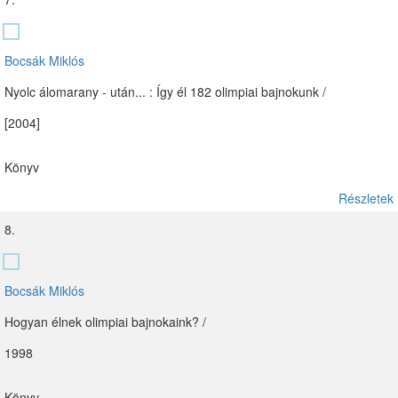
Bocsák Miklós
Nyolc álomarany - után... : Így él 182 olimpiai bajnokunk /
[2004]
Könyv
Részletek
8.
Bocsák Miklós
Hogyan élnek olimpiai bajnokaink? /
1998
Könyv