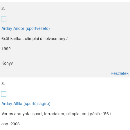
2.
Arday Andor (sportvezető)
6xöt karika : olimpiai úti olvasmány /
1992
Könyv
Részletek
3.
Arday Attila (sportújságíró)
Vér és aranyak : sport, forradalom, olimpia, emigráció : '56 /
cop. 2006