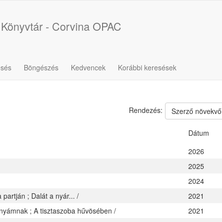
 Könyvtár - Corvina OPAC
esés
Böngészés
Kedvencek
Korábbi keresések
Rendezés:
Szerző növekvő
Dátum
2026
2025
2024
partján ; Dalát a nyár... /
2021
nyámnak ; A tisztaszoba hűvösében /
2021