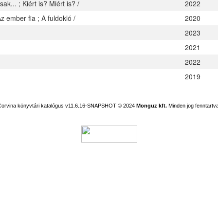
k... ; Kiért is? Miért is? /
2022
z ember fia ; A fuldokló /
2020
2023
2021
2022
2019
Corvina könyvtári katalógus v11.6.16-SNAPSHOT
© 2024
Monguz kft.
Minden jog fenntartva