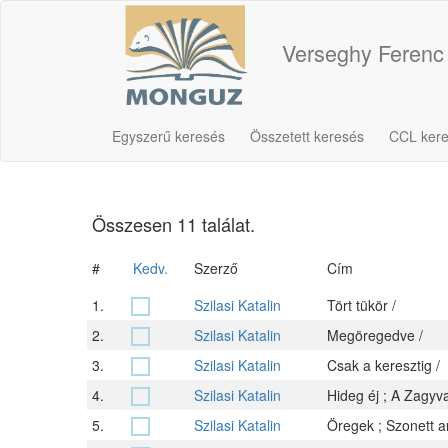
Verseghy Ferenc
Egyszerű keresés
Összetett keresés
CCL ker
Összesen 11 találat.
#
Kedv.
Szerző
Cím
1.
Szilasi Katalin
Tört tükör /
2.
Szilasi Katalin
Megöregedve /
3.
Szilasi Katalin
Csak a keresztig /
4.
Szilasi Katalin
Hideg éj ; A Zagyva 
5.
Szilasi Katalin
Öregek ; Szonett a