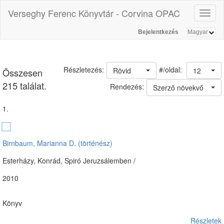
Verseghy Ferenc Könyvtár - Corvina OPAC
Toggl
naviga
Bejelentkezés
#/oldal:
Részletezés:
Rövid
12
Összesen
215 találat.
Rendezés:
Szerző növekvő
1.
Birnbaum, Marianna D. (történész)
Esterházy, Konrád, Spiró Jeruzsálemben /
2010
Könyv
Részletek