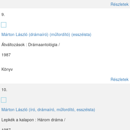
Részletek
9.
Márton László (drámaíró) (műfordító) (esszéista)
Átváltozások : Drámaantológia /
1987
Könyv
Részletek
10.
Márton László (író, drámaíró, műfordító, esszéista)
Lepkék a kalapon : Három dráma /
1987