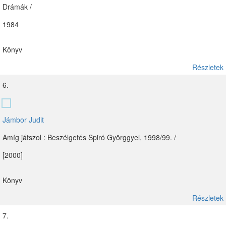
Drámák /
1984
Könyv
Részletek
6.
Jámbor Judit
Amíg játszol : Beszélgetés Spiró Györggyel, 1998/99. /
[2000]
Könyv
Részletek
7.