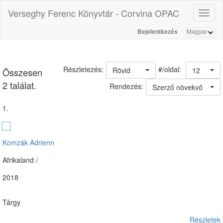
Verseghy Ferenc Könyvtár - Corvina OPAC
Toggl
naviga
Bejelentkezés
#/oldal:
Részletezés:
Rövid
12
Összesen
2 találat.
Rendezés:
Szerző növekvő
1.
Komzák Adrienn
Afrikaland /
2018
Tárgy
Részletek