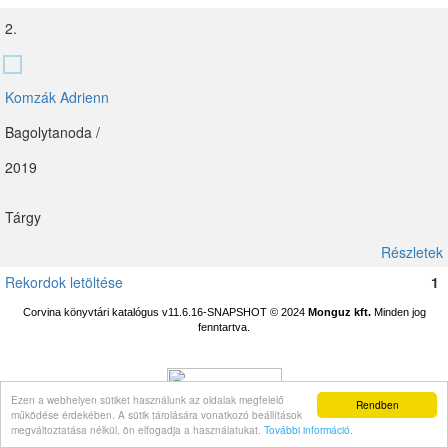
2.
Komzák Adrienn
Bagolytanoda /
2019
Tárgy
Részletek
Rekordok letöltése
1
Corvina könyvtári katalógus v11.6.16-SNAPSHOT
© 2024
Monguz kft.
Minden jog
fenntartva.
Ezen a webhelyen sütiket használunk az oldalak megfelelő
Rendben
működése érdekében. A sütik tárolására vonatkozó beállítások
megváltoztatása nélkül, ön elfogadja a használatukat.
További információ
.