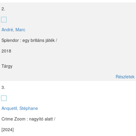
2.
André, Marc
Splendor : egy briliáns játék /
2018
Tárgy
Részletek
3.
Anquetil, Stéphane
Crime Zoom : nagyító alatt /
[2024]