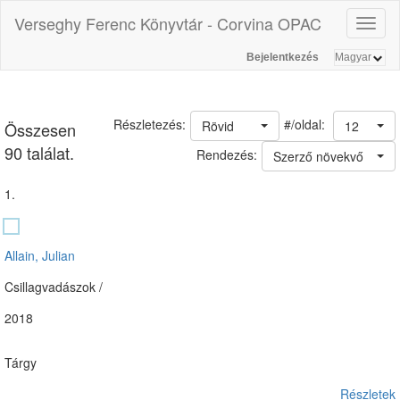
Verseghy Ferenc Könyvtár - Corvina OPAC
Toggl
naviga
Bejelentkezés
#/oldal:
Részletezés:
Rövid
12
Összesen
90 találat.
Rendezés:
Szerző növekvő
1.
Allain, Julian
Csillagvadászok /
2018
Tárgy
Részletek