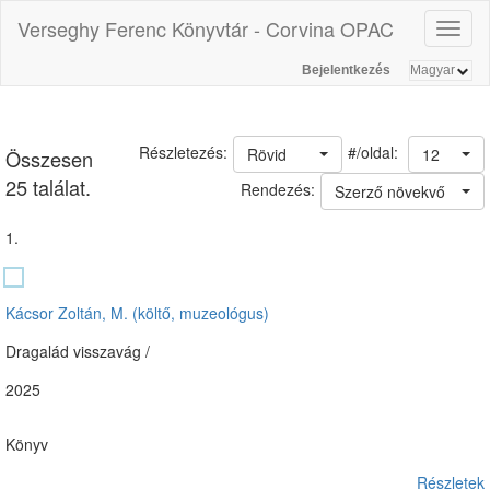
Verseghy Ferenc Könyvtár - Corvina OPAC
Toggl
naviga
Bejelentkezés
#/oldal:
Részletezés:
Rövid
12
Összesen
25 találat.
Rendezés:
Szerző növekvő
1.
Kácsor Zoltán, M. (költő, muzeológus)
Dragalád visszavág /
2025
Könyv
Részletek