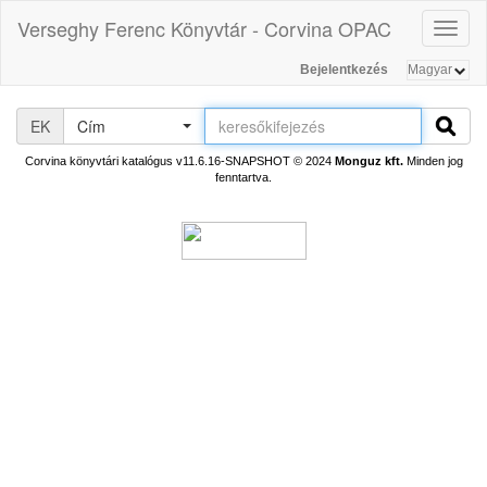
Verseghy Ferenc Könyvtár - Corvina OPAC
Toggl
naviga
Bejelentkezés
EK
Cím
Corvina könyvtári katalógus v11.6.16-SNAPSHOT
© 2024
Monguz kft.
Minden jog
fenntartva.