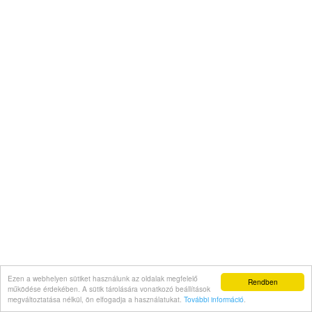
Ezen a webhelyen sütiket használunk az oldalak megfelelő
Rendben
működése érdekében. A sütik tárolására vonatkozó beállítások
megváltoztatása nélkül, ön elfogadja a használatukat.
További információ
.