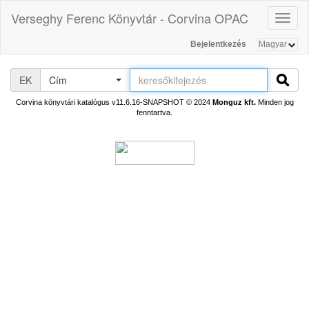
Verseghy Ferenc Könyvtár - Corvina OPAC
Toggl
naviga
Bejelentkezés
EK
Cím
Corvina könyvtári katalógus v11.6.16-SNAPSHOT
© 2024
Monguz kft.
Minden jog
fenntartva.