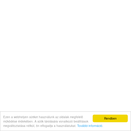
Ezen a webhelyen sütiket használunk az oldalak megfelelő
Rendben
működése érdekében. A sütik tárolására vonatkozó beállítások
megváltoztatása nélkül, ön elfogadja a használatukat.
További információ
.