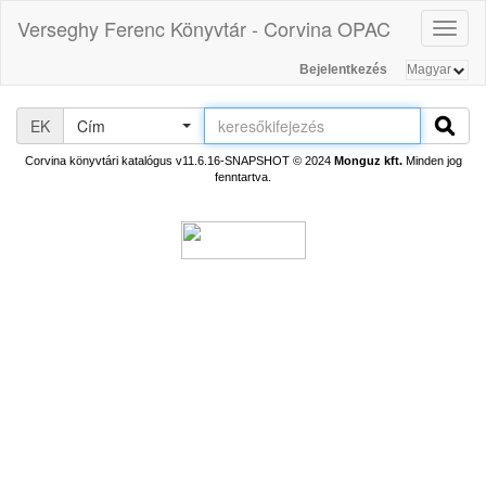
Verseghy Ferenc Könyvtár - Corvina OPAC
Toggl
naviga
Bejelentkezés
EK
Cím
Corvina könyvtári katalógus v11.6.16-SNAPSHOT
© 2024
Monguz kft.
Minden jog
fenntartva.