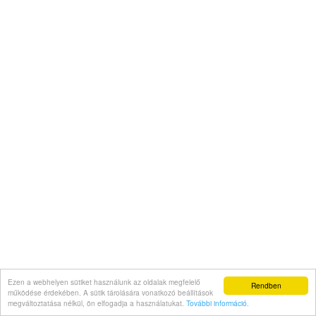
Ezen a webhelyen sütiket használunk az oldalak megfelelő
Rendben
működése érdekében. A sütik tárolására vonatkozó beállítások
megváltoztatása nélkül, ön elfogadja a használatukat.
További információ
.