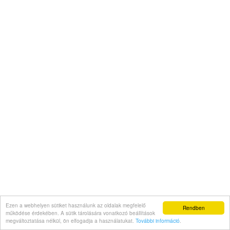
Ezen a webhelyen sütiket használunk az oldalak megfelelő
Rendben
működése érdekében. A sütik tárolására vonatkozó beállítások
megváltoztatása nélkül, ön elfogadja a használatukat.
További információ
.