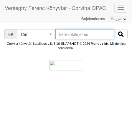
Verseghy Ferenc Könyvtár - Corvina OPAC
Toggl
naviga
Bejelentkezés
EK
Cím
Corvina könyvtári katalógus v11.6.16-SNAPSHOT
© 2024
Monguz kft.
Minden jog
fenntartva.