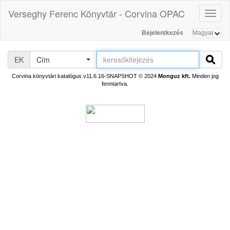
Verseghy Ferenc Könyvtár - Corvina OPAC
Toggl
naviga
Bejelentkezés
EK
Cím
Corvina könyvtári katalógus v11.6.16-SNAPSHOT
© 2024
Monguz kft.
Minden jog
fenntartva.