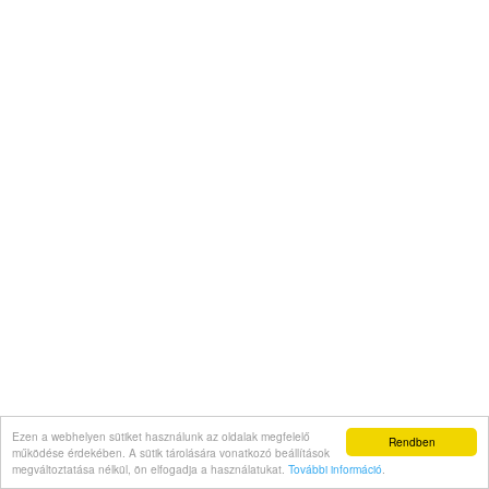
Ezen a webhelyen sütiket használunk az oldalak megfelelő
Rendben
működése érdekében. A sütik tárolására vonatkozó beállítások
megváltoztatása nélkül, ön elfogadja a használatukat.
További információ
.