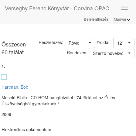
Verseghy Ferenc Könyvtár - Corvina OPAC
Toggl
naviga
Bejelentkezés
#/oldal:
Részletezés:
Rövid
12
Összesen
60 találat.
Rendezés:
Szerző növekvő
1.
Hartman, Bob
Mesélő Biblia : CD-ROM hangfelvétel : 74 történet az Ó- és
Újszövetségből gyerekeknek /
2009
Elektronikus dokumentum