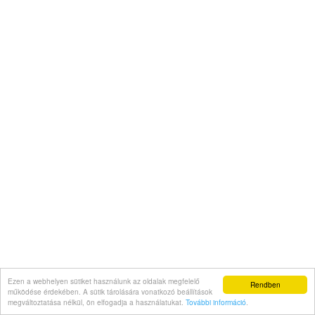
Ezen a webhelyen sütiket használunk az oldalak megfelelő
Rendben
működése érdekében. A sütik tárolására vonatkozó beállítások
megváltoztatása nélkül, ön elfogadja a használatukat.
További információ
.