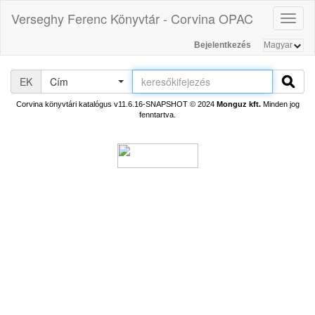
Verseghy Ferenc Könyvtár - Corvina OPAC
Toggl
naviga
Bejelentkezés
EK
Cím
Corvina könyvtári katalógus v11.6.16-SNAPSHOT
© 2024
Monguz kft.
Minden jog
fenntartva.