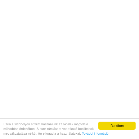
Ezen a webhelyen sütiket használunk az oldalak megfelelő
Rendben
működése érdekében. A sütik tárolására vonatkozó beállítások
megváltoztatása nélkül, ön elfogadja a használatukat.
További információ
.