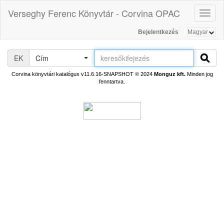
Verseghy Ferenc Könyvtár - Corvina OPAC
Toggl
naviga
Bejelentkezés
EK
Cím
Corvina könyvtári katalógus v11.6.16-SNAPSHOT
© 2024
Monguz kft.
Minden jog
fenntartva.