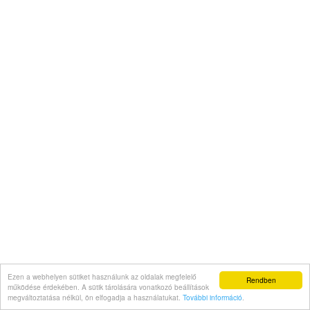
Ezen a webhelyen sütiket használunk az oldalak megfelelő
Rendben
működése érdekében. A sütik tárolására vonatkozó beállítások
megváltoztatása nélkül, ön elfogadja a használatukat.
További információ
.