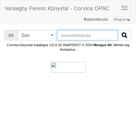
Verseghy Ferenc Könyvtár - Corvina OPAC
Toggl
naviga
Bejelentkezés
EK
Cím
Corvina könyvtári katalógus v11.6.16-SNAPSHOT
© 2024
Monguz kft.
Minden jog
fenntartva.