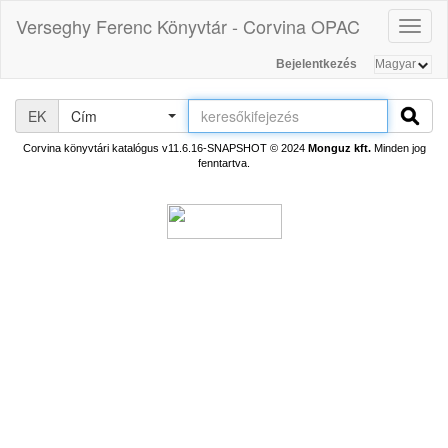
Verseghy Ferenc Könyvtár - Corvina OPAC
Toggl
naviga
Bejelentkezés
EK
Cím
Corvina könyvtári katalógus v11.6.16-SNAPSHOT
© 2024
Monguz kft.
Minden jog
fenntartva.